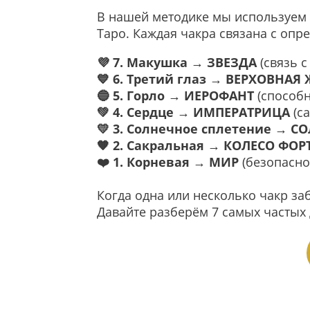
В нашей методике мы используем д
Таро. Каждая чакра связана с опр
💜 7. Макушка → ЗВЕЗДА
(связь 
💙 6. Третий глаз → ВЕРХОВНАЯ
🔵 5. Горло → ИЕРОФАНТ
(способн
💚 4. Сердце → ИМПЕРАТРИЦА
(са
💛 3. Солнечное сплетение → С
🧡 2. Сакральная → КОЛЕСО ФО
❤️ 1. Корневая → МИР
(безопаснос
Когда одна или несколько чакр за
Давайте разберём 7 самых частых 