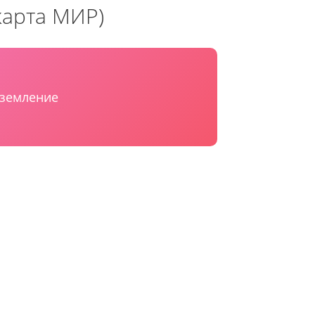
карта МИР)
аземление