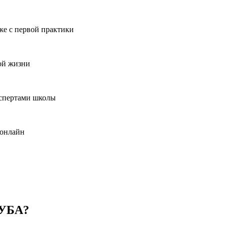
же с первой практики
ой жизни
кспертами школы
 онлайн
ЛУБА?