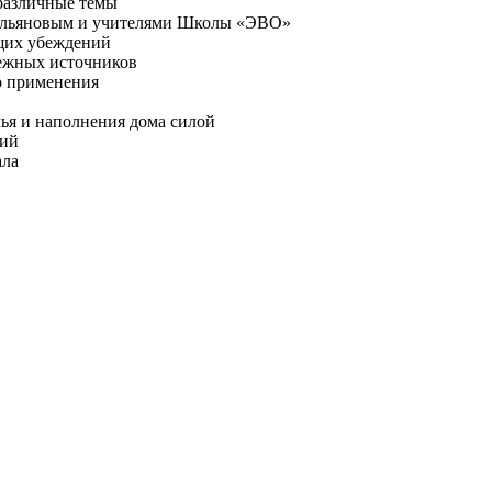
различные темы
мельяновым и учителями Школы «ЭВО»
щих убеждений
бежных источников
о применения
ья и наполнения дома силой
ний
ала