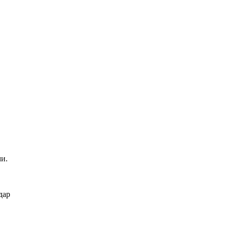
и.
дар