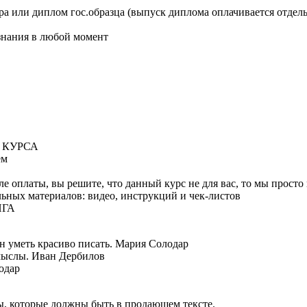
а или диплом гос.образца (выпуск диплома оплачивается отдель
знания в любой момент
 КУРСА
ем
ле оплаты, вы решите, что данный курс не для вас, то мы прост
льных материалов: видео, инструкций и чек-листов
НГА
н уметь красиво писать. Мария Солодар
смыслы. Иван Дербилов
одар
, которые должны быть в продающем тексте.