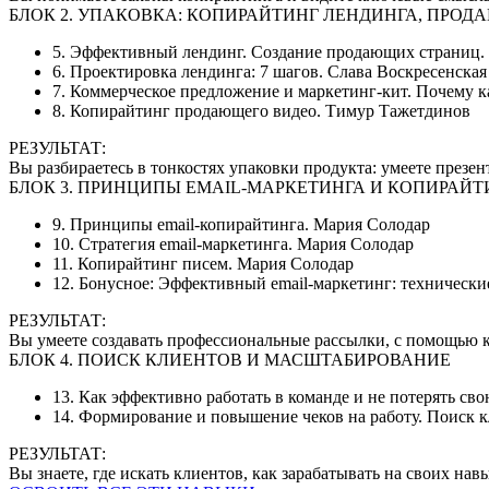
БЛОК 2. УПАКОВКА: КОПИРАЙТИНГ ЛЕНДИНГА, ПРОД
5. Эффективный лендинг. Создание продающих страниц. 
6. Проектировка лендинга: 7 шагов. Слава Воскресенская
7. Коммерческое предложение и маркетинг-кит. Почему к
8. Копирайтинг продающего видео. Тимур Тажетдинов
РЕЗУЛЬТАТ:
Вы разбираетесь в тонкостях упаковки продукта: умеете презент
БЛОК 3. ПРИНЦИПЫ EMAIL-МАРКЕТИНГА И КОПИРАЙ
9. Принципы email-копирайтинга. Мария Солодар
10. Стратегия еmail-маркетинга. Мария Солодар
11. Копирайтинг писем. Мария Солодар
12. Бонусное: Эффективный email-маркетинг: технические
РЕЗУЛЬТАТ:
Вы умеете создавать профессиональные рассылки, с помощью 
БЛОК 4. ПОИСК КЛИЕНТОВ И МАСШТАБИРОВАНИЕ
13. Как эффективно работать в команде и не потерять с
14. Формирование и повышение чеков на работу. Поиск 
РЕЗУЛЬТАТ:
Вы знаете, где искать клиентов, как зарабатывать на своих на