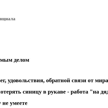
енциала
имым делом
ег, удовольствия, обратной связи от мир
потерять синицу в рукаве - работа "на д
у не умеете