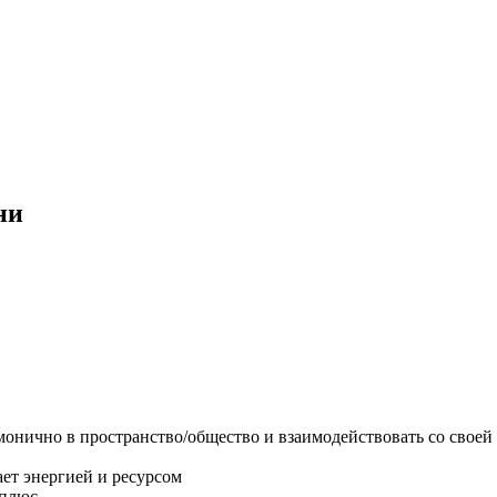
ни
армонично в пространство/общество и взаимодействовать со свое
ает энергией и ресурсом
 плюс