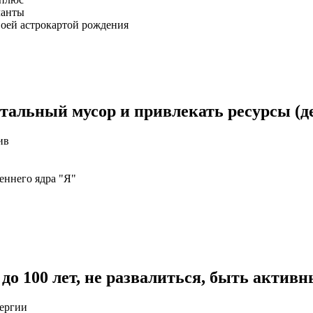
ланты
воей астрокартой рождения
тальный мусор и привлекать ресурсы (де
ив
еннего ядра "Я"
до 100 лет, не развалиться, быть активн
нергии