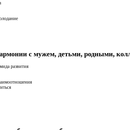
а
голодание
армонии с мужем, детьми, родными, кол
мида развития
взаимоотношения
титься